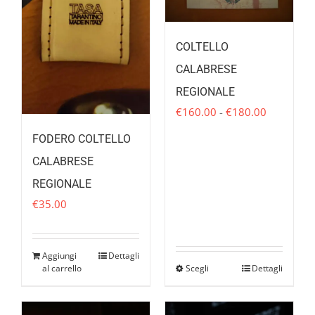
COLTELLO
CALABRESE
REGIONALE
Fascia
€
160.00
-
€
180.00
di
FODERO COLTELLO
prezzo:
CALABRESE
da
€160.00
REGIONALE
a
€
35.00
€180.00
Aggiungi
Dettagli
al carrello
Scegli
Dettagli
Questo
prodotto
ha