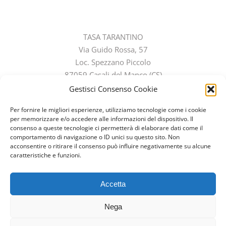
CONTATTI
TASA TARANTINO
Via Guido Rossa, 57
Loc. Spezzano Piccolo
87059 Casali del Manco (CS)
Telefono:
0984 304367
Gestisci Consenso Cookie
Cellulare:
334 5947020
Per fornire le migliori esperienze, utilizziamo tecnologie come i cookie
Email:
info@tasatarantino.com
per memorizzare e/o accedere alle informazioni del dispositivo. Il
consenso a queste tecnologie ci permetterà di elaborare dati come il
comportamento di navigazione o ID unici su questo sito. Non
acconsentire o ritirare il consenso può influire negativamente su alcune
caratteristiche e funzioni.
Accetta
© Copyright 2012 -
2026 | Tasa Tarantino
| P.I.03600400786 | All Rights Reserved | Powered by
Nega
Imbrogno Comunicazione