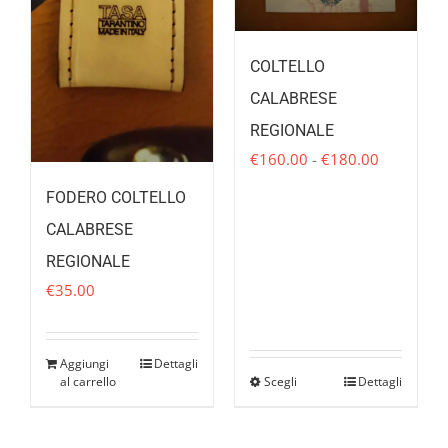
COLTELLO
CALABRESE
REGIONALE
Fascia
€
160.00
-
€
180.00
di
FODERO COLTELLO
prezzo:
CALABRESE
da
€160.00
REGIONALE
a
€
35.00
€180.00
Aggiungi
Dettagli
al carrello
Scegli
Dettagli
Questo
prodotto
ha