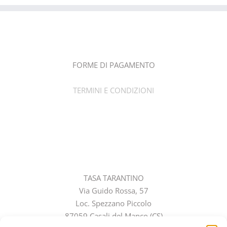
più
varianti.
Le
opzioni
possono
FORME DI PAGAMENTO
essere
scelte
TERMINI E CONDIZIONI
nella
pagina
del
prodotto
CONTATTI
TASA TARANTINO
Via Guido Rossa, 57
Loc. Spezzano Piccolo
87059 Casali del Manco (CS)